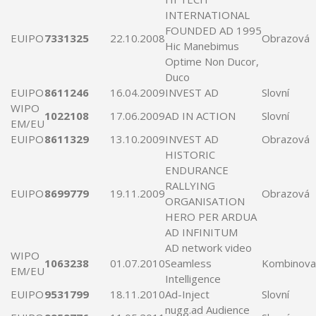
INTERNATIONAL
FOUNDED
AD
1995
EUIPO
7331325
22.10.2008
Obrazová
Hic Manebimus
Optime Non Ducor,
Duco
EUIPO
8611246
16.04.2009
INVEST
AD
Slovní
WIPO
1022108
17.06.2009
AD
IN
ACTION
Slovní
EM/EU
EUIPO
8611329
13.10.2009
INVEST
AD
Obrazová
HISTORIC
ENDURANCE
RALLYING
EUIPO
8699779
19.11.2009
Obrazová
ORGANISATION
HERO PER ARDUA
AD
INFINITUM
AD
network video
WIPO
1063238
01.07.2010
Seamless
Kombinova
EM/EU
Intelligence
EUIPO
9531799
18.11.2010
Ad
-
Inject
Slovní
nugg.
ad
Audience