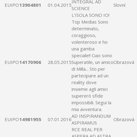
INTEGRAL
AD
EUIPO
13904801
01.04.2015
Slovní
SCIENCE
L'ISOLA SONO IO!
Top Medias Sono
determinato,
coraggioso,
volenteroso e ho
una gamba
speciale!! Ciao sono
EUIPO
14170906
28.05.2015
Superatile, un amico
Obrazová
di Milla... Sto per
partecipare
ad
un
reality dove
insieme
agli amici
supereró sfide
impossibili. Segui la
mia avventura.
AD
INSPIRANDUM
EUIPO
14981955
07.01.2016
Obrazová
ASPIRAMUS
RCE REAL PER
ASPERA
AD
ASTRA