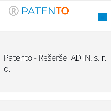
PATEN
TO
Patento - Rešerše: AD IN, s. r.
o.