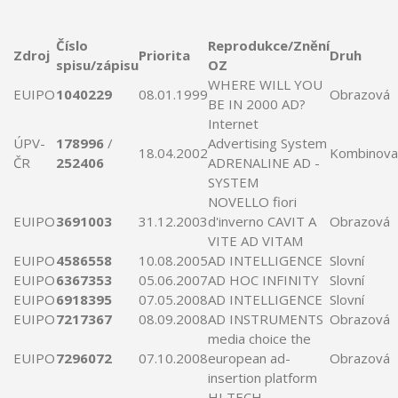
Číslo
Reprodukce/Znění
Zdroj
Priorita
Druh
spisu/zápisu
OZ
WHERE WILL YOU
EUIPO
1040229
08.01.1999
Obrazová
BE
IN
2000
AD
?
Internet
ÚPV-
178996
/
Advertising System
18.04.2002
Kombinova
ČR
252406
ADRENALINE
AD
-
SYSTEM
NOVELLO fiori
EUIPO
3691003
31.12.2003
d'
inverno
CAVIT A
Obrazová
VITE
AD
VITAM
EUIPO
4586558
10.08.2005
AD
INTELLIGENCE
Slovní
EUIPO
6367353
05.06.2007
AD
HOC
INFINITY
Slovní
EUIPO
6918395
07.05.2008
AD
INTELLIGENCE
Slovní
EUIPO
7217367
08.09.2008
AD
INSTRUMENTS
Obrazová
media choice the
EUIPO
7296072
07.10.2008
european
ad
-
Obrazová
insertion
platform
HI TECH