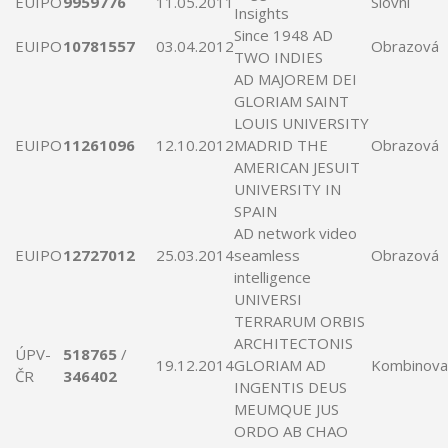
EUIPO
9959776
11.05.2011
Slovní
Insights
Since 1948
AD
EUIPO
10781557
03.04.2012
Obrazová
TWO
INDIES
AD
MAJOREM DEI
GLORIAM SAINT
LOUIS UNIVERSITY
EUIPO
11261096
12.10.2012
MADRID THE
Obrazová
AMERICAN JESUIT
UNIVERSITY
IN
SPAIN
AD
network video
EUIPO
12727012
25.03.2014
seamless
Obrazová
intelligence
UNIVERSI
TERRARUM ORBIS
ARCHITECTONIS
ÚPV-
518765
/
19.12.2014
GLORIAM
AD
Kombinova
ČR
346402
INGENTIS
DEUS
MEUMQUE JUS
ORDO AB CHAO