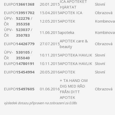
ICA
APOTEKET
EUIPO
13661368
20.01.2015
Slovní
HJÄRTAT
EUIPO
13951702
15.04.2015
APOTEK
ICA
Obrazová
ÚPV-
522276
/
12.05.2015
APOTEK
Kombinova
ČR
355358
ÚPV-
523037
/
11.06.2015
apoteka
Kombinova
ČR
350783
APOTEK
care &
EUIPO
14426779
27.07.2015
Obrazová
beauty
ÚPV-
530105
/
10.11.2015
APOTEKA
HAVLIK
Slovní
ČR
355040
EUIPO
14780191
10.11.2015
APOTEKA
HAVLIK
Slovní
EUIPO
15454994
20.05.2016
APOTEK
Slovní
+ TA HAND OM
DIG MED RÅD
EUIPO
15497605
01.06.2016
Obrazová
FRÅN DITT
APOTEK
výsledek dotazu připraven na zobrazení za 0.08s