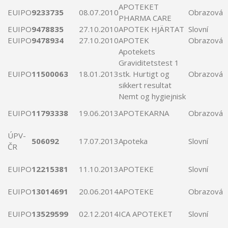
APOTEKET
EUIPO
9233735
08.07.2010
Obrazová
PHARMA CARE
EUIPO
9478835
27.10.2010
APOTEK
HJÄRTAT
Slovní
EUIPO
9478934
27.10.2010
APOTEK
Obrazová
Apotekets
Graviditetstest 1
EUIPO
11500063
18.01.2013
stk. Hurtigt og
Obrazová
sikkert resultat
Nemt og hygiejnisk
EUIPO
11793338
19.06.2013
APOTEKARNA
Obrazová
ÚPV-
506092
17.07.2013
Apoteka
Slovní
ČR
EUIPO
12215381
11.10.2013
APOTEKE
Slovní
EUIPO
13014691
20.06.2014
APOTEKE
Obrazová
EUIPO
13529599
02.12.2014
ICA
APOTEKET
Slovní