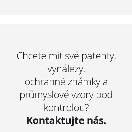
Chcete mít své patenty,
vynálezy,
ochranné známky a
průmyslové vzory pod
kontrolou?
Kontaktujte nás.