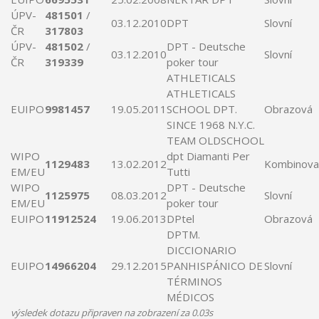
ÚPV-
481501
/
03.12.2010
DPT
Slovní
ČR
317803
ÚPV-
481502
/
DPT
- Deutsche
03.12.2010
Slovní
ČR
319339
poker tour
ATHLETICALS
ATHLETICALS
EUIPO
9981457
19.05.2011
SCHOOL
DPT
.
Obrazová
SINCE 1968 N.Y.C.
TEAM OLDSCHOOL
WIPO
dpt
Diamanti Per
1129483
13.02.2012
Kombinova
EM/EU
Tutti
WIPO
DPT
- Deutsche
1125975
08.03.2012
Slovní
EM/EU
poker tour
EUIPO
11912524
19.06.2013
DPtel
Obrazová
DPTM
.
DICCIONARIO
EUIPO
14966204
29.12.2015
PANHISPÁNICO DE
Slovní
TÉRMINOS
MÉDICOS
výsledek dotazu připraven na zobrazení za 0.03s