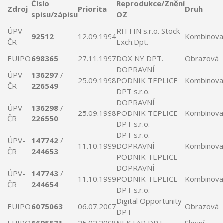
Číslo
Reprodukce/Znění
Zdroj
Priorita
Druh
spisu/zápisu
OZ
ÚPV-
RH FIN s.r.o. Stock
92512
12.09.1994
Kombinova
ČR
Exch.
Dpt
.
EUIPO
698365
27.11.1997
DOX NY
DPT
.
Obrazová
DOPRAVNÍ
ÚPV-
136297
/
25.09.1998
PODNIK TEPLICE
Kombinova
ČR
226549
DPT
s.r.o.
DOPRAVNÍ
ÚPV-
136298
/
25.09.1998
PODNIK TEPLICE
Kombinova
ČR
226550
DPT
s.r.o.
DPT
s.r.o.
ÚPV-
147742
/
11.10.1999
DOPRAVNÍ
Kombinova
ČR
244653
PODNIK TEPLICE
DOPRAVNÍ
ÚPV-
147743
/
11.10.1999
PODNIK TEPLICE
Kombinova
ČR
244654
DPT
s.r.o.
Digital Opportunity
EUIPO
6075063
06.07.2007
Obrazová
DPT
EUIPO
6695531
25.02.2008
NEKTAR
DPT
Slovní