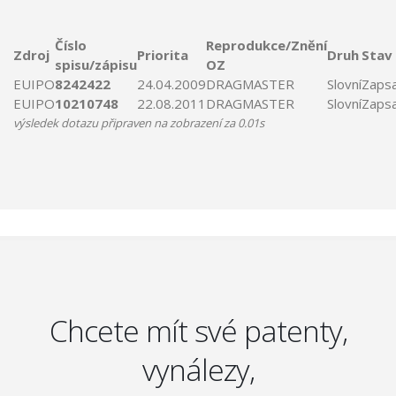
Číslo
Reprodukce/Znění
Zdroj
Priorita
Druh
Stav
spisu/zápisu
OZ
EUIPO
8242422
24.04.2009
DRAGMASTER
Slovní
Zaps
EUIPO
10210748
22.08.2011
DRAGMASTER
Slovní
Zaps
výsledek dotazu připraven na zobrazení za 0.01s
Chcete mít své patenty,
vynálezy,