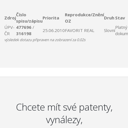
Číslo
Reprodukce/Znění
Zdroj
Priorita
Druh
Stav
spisu/zápisu
OZ
ÚPV-
477696
/
Platný
25.06.2010
FAVORIT
REAL
Slovní
ČR
316198
dokum
výsledek dotazu připraven na zobrazení za 0.02s
Chcete mít své patenty,
vynálezy,