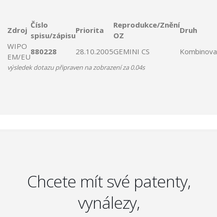
Číslo
Reprodukce/Znění
Zdroj
Priorita
Druh
spisu/zápisu
OZ
WIPO
880228
28.10.2005
GEMINI
CS
Kombinova
EM/EU
výsledek dotazu připraven na zobrazení za 0.04s
Chcete mít své patenty,
vynálezy,