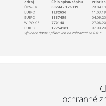
Zdroj
Číslo spisu/zápisu
Priorita
ÚPV-ČR
68244
/
176339
28.04.1
EUIPO
1282656
11.03.1
EUIPO
1837459
04.09.2
WIPO-CZ
770148
27.08.2
EUIPO
12754181
02.04.2
výsledek dotazu připraven na zobrazení za 0.01s
C
ochranné zn