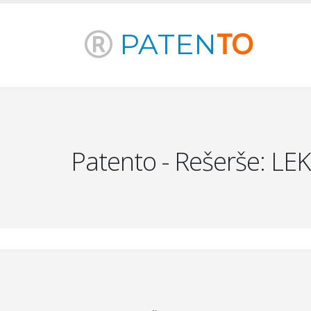
PATEN
TO
Patento - Rešerše: LEKO