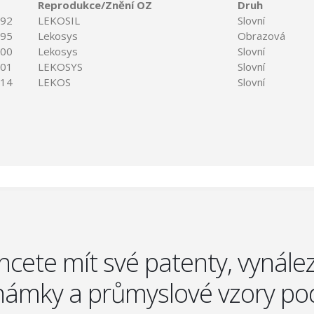
Reprodukce/Znění OZ
Druh
992
LEKOSIL
Slovní
995
Lekosys
Obrazová
000
Lekosys
Slovní
001
LEKOSYS
Slovní
014
LEKOS
Slovní
hcete mít své patenty, vynález
ámky a průmyslové vzory po