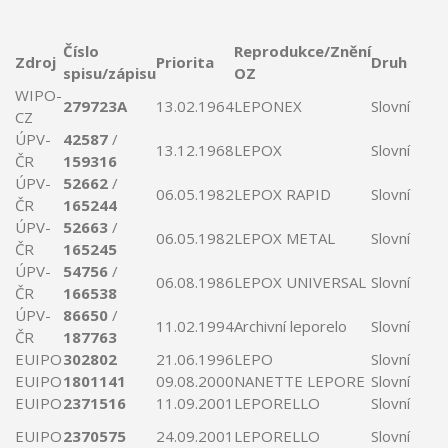
Číslo
Reprodukce/Znění
Zdroj
Priorita
Druh
spisu/zápisu
OZ
WIPO-
279723A
13.02.1964
LEPONEX
Slovní
CZ
ÚPV-
42587
/
13.12.1968
LEPOX
Slovní
ČR
159316
ÚPV-
52662
/
06.05.1982
LEPOX
RAPID
Slovní
ČR
165244
ÚPV-
52663
/
06.05.1982
LEPOX
METAL
Slovní
ČR
165245
ÚPV-
54756
/
06.08.1986
LEPOX
UNIVERSAL
Slovní
ČR
166538
ÚPV-
86650
/
11.02.1994
Archivní
leporelo
Slovní
ČR
187763
EUIPO
302802
21.06.1996
LEPO
Slovní
EUIPO
1801141
09.08.2000
NANETTE
LEPORE
Slovní
EUIPO
2371516
11.09.2001
LEPORELLO
Slovní
EUIPO
2370575
24.09.2001
LEPORELLO
Slovní