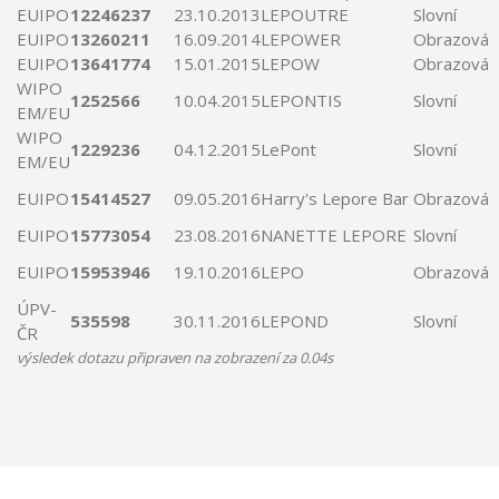
EUIPO
12246237
23.10.2013
LEPOUTRE
Slovní
EUIPO
13260211
16.09.2014
LEPOWER
Obrazová
EUIPO
13641774
15.01.2015
LEPOW
Obrazová
WIPO
1252566
10.04.2015
LEPONTIS
Slovní
EM/EU
WIPO
1229236
04.12.2015
LePont
Slovní
EM/EU
EUIPO
15414527
09.05.2016
Harry's
Lepore
Bar
Obrazová
EUIPO
15773054
23.08.2016
NANETTE
LEPORE
Slovní
EUIPO
15953946
19.10.2016
LEPO
Obrazová
ÚPV-
535598
30.11.2016
LEPOND
Slovní
ČR
výsledek dotazu připraven na zobrazení za 0.04s