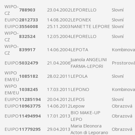
WIPO-
788903
23.04.2002
LEPORELLO
Slovní
CZ
EUIPO
2812733
14.08.2002
LEPONEX
Slovní
EUIPO
3556008
25.11.2003
NANETTE
LEPORE
Slovní
WIPO-
832524
12.05.2004
LEPORELLO
Slovní
CZ
WIPO-
839917
14.06.2004
LEPOTA
Kombinova
CZ
Juanola ANGELINI
EUIPO
5032479
21.04.2006
Prostorov
FARMA-
LEPORI
WIPO
1085182
28.02.2011
LEPOLA
Slovní
EM/EU
WIPO
1038245
17.03.2011
LEPONO
Kombinova
EM/EU
EUIPO
11285194
20.04.2012
LEPOS
Slovní
EUIPO
10963775
14.06.2012
Lepow
Obrazová
BIO MAKE-UP
EUIPO
11494994
17.01.2013
Obrazová
LEPO
Maria Eleonora
EUIPO
11779295
29.04.2013
Obrazová
Acton di
Leporano