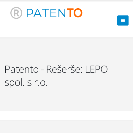
PATEN
TO
Patento - Rešerše: LEPO
spol. s r.o.