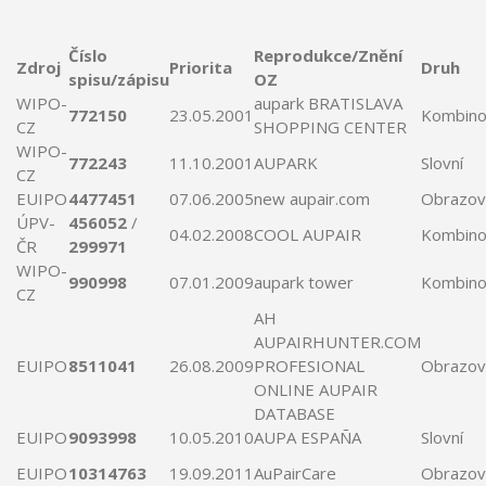
Číslo
Reprodukce/Znění
Zdroj
Priorita
Druh
spisu/zápisu
OZ
WIPO-
aupark
BRATISLAVA
772150
23.05.2001
Kombino
CZ
SHOPPING CENTER
WIPO-
772243
11.10.2001
AUPARK
Slovní
CZ
EUIPO
4477451
07.06.2005
new
aupair
.com
Obrazov
ÚPV-
456052
/
04.02.2008
COOL
AUPAIR
Kombino
ČR
299971
WIPO-
990998
07.01.2009
aupark
tower
Kombino
CZ
AH
AUPAIRHUNTER
.COM
EUIPO
8511041
26.08.2009
PROFESIONAL
Obrazov
ONLINE
AUPAIR
DATABASE
EUIPO
9093998
10.05.2010
AUPA
ESPAÑA
Slovní
EUIPO
10314763
19.09.2011
AuPairCare
Obrazov