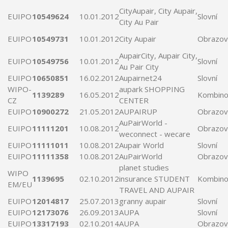
CityAupair, City
Aupair
,
EUIPO
10549624
10.01.2012
Slovní
City Au Pair
EUIPO
10549731
10.01.2012
City
Aupair
Obrazov
AupairCity
,
Aupair
City,
EUIPO
10549756
10.01.2012
Slovní
Au Pair City
EUIPO
10650851
16.02.2012
Aupairnet24
Slovní
WIPO-
aupark
SHOPPING
1139289
16.05.2012
Kombino
CZ
CENTER
EUIPO
10900272
21.05.2012
AUPAIRUP
Obrazov
AuPairWorld
-
EUIPO
11111201
10.08.2012
Obrazov
weconnect - wecare
EUIPO
11111011
10.08.2012
Aupair
World
Slovní
EUIPO
11111358
10.08.2012
AuPairWorld
Obrazov
planet studies
WIPO
1139695
02.10.2012
insurance STUDENT
Kombino
EM/EU
TRAVEL AND
AUPAIR
EUIPO
12014817
25.07.2013
granny
aupair
Slovní
EUIPO
12173076
26.09.2013
AUPA
Slovní
EUIPO
13317193
02.10.2014
AUPA
Obrazov