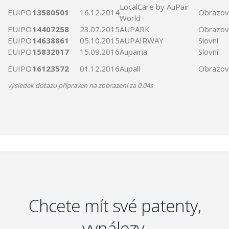
LocalCare by
AuPair
EUIPO
13580501
16.12.2014
Obrazov
World
EUIPO
14407258
23.07.2015
AUPARK
Obrazov
EUIPO
14638861
05.10.2015
AUPAIRWAY
Slovní
EUIPO
15832017
15.09.2016
Aupairia
Slovní
EUIPO
16123572
01.12.2016
Aupall
Obrazov
výsledek dotazu připraven na zobrazení za 0.04s
Chcete mít své patenty,
vynálezy,