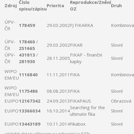
Číslo
Reprodukce/Znění
Zdroj
Priorita
Druh
spisu/zápisu
OZ
ÚPV-
178459
29.03.2002
FJ
FIKARKA
Kombinova
ČR
ÚPV-
178460
/
29.03.2002
FIKAR
Slovní
ČR
251665
ÚPV-
431813
/
FIKAP
- finanční
28.11.2005
Slovní
ČR
281930
kapky
WIPO
1116840
11.11.2011
FIKA
Kombinova
EM/EU
WIPO
1175486
08.08.2013
FIKA
Slovní
EM/EU
EUIPO
12167342
24.09.2013
FIKAPAUS
Obrazová
Searching for the
EUIPO
13366034
16.10.2014
Slovní
ultimate
fika
EUIPO
13443189
10.11.2014
Fikabox
Slovní
výsledek dotazu připraven na zobrazení za 0.02s