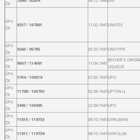
7896
/
92854
09.12.1946
LIFE
ČR
ÚPV-
8357
/
107861
11.02.1947
LINATEX
ČR
ÚPV-
9260
/
95795
05.03.1947
LINOTYPE
ČR
ÚPV-
BECHER'S ORIGI
9067
/
114091
11.04.1947
ČR
LIQUEUR
ÚPV-
5704
/
109319
07.05.1947
LIPO
ČR
ÚPV-
11798
/
100705
02.09.1947
LIPTON
LL
ČR
ÚPV-
3493
/
109495
22.09.1947
LIPO
ČR
ÚPV-
11810
/
119733
08.10.1947
LIVIKLIMAN
ČR
ÚPV-
11811
/
119739
08.10.1947
LIVIFOLLIN
ČR