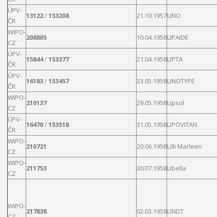
ÚPV-
13122
/
153208
21.10.1957
LINO
ČR
WIPO-
208805
10.04.1958
LIPAIDE
CZ
ÚPV-
15844
/
153377
21.04.1958
LIPTA
ČR
ÚPV-
16183
/
153457
23.05.1958
LINOTYPE
ČR
WIPO-
210137
29.05.1958
Lipsol
CZ
ÚPV-
16470
/
153518
31.05.1958
LIPOVITAN
ČR
WIPO-
210721
20.06.1958
Lilli
Marleen
CZ
WIPO-
211753
30.07.1958
Libella
CZ
WIPO-
217838
02.03.1959
LINDT
CZ