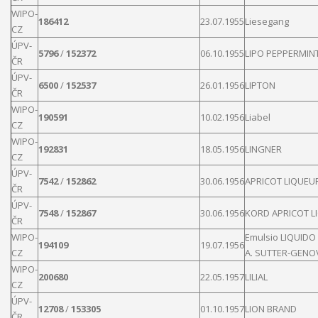
WIPO-
186412
23.07.1955
Liesegang
CZ
ÚPV-
5796
/
152372
06.10.1955
LIPO
PEPPERMIN
ČR
ÚPV-
6500
/
152537
26.01.1956
LIPTON
ČR
WIPO-
190591
10.02.1956
Liabel
CZ
WIPO-
192831
18.05.1956
LINGNER
CZ
ÚPV-
7542
/
152862
30.06.1956
APRICOT
LIQUEU
ČR
ÚPV-
7548
/
152867
30.06.1956
KORD APRICOT
L
ČR
WIPO-
Emulsio
LIQUIDO
194109
19.07.1956
CZ
A. SUTTER-GENO
WIPO-
200680
22.05.1957
LILIAL
CZ
ÚPV-
12708
/
153305
01.10.1957
LION
BRAND
ČR