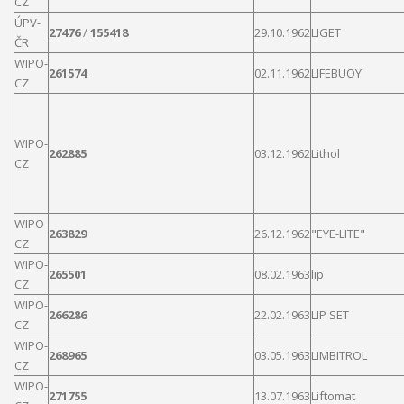
CZ
ÚPV-
27476
/
155418
29.10.1962
LIGET
ČR
WIPO-
261574
02.11.1962
LIFEBUOY
CZ
WIPO-
262885
03.12.1962
Lithol
CZ
WIPO-
263829
26.12.1962
"EYE-
LITE
"
CZ
WIPO-
265501
08.02.1963
lip
CZ
WIPO-
266286
22.02.1963
LIP
SET
CZ
WIPO-
268965
03.05.1963
LIMBITROL
CZ
WIPO-
271755
13.07.1963
Liftomat