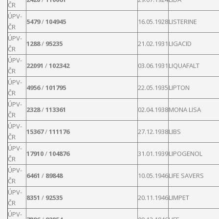
ČR
ÚPV-
5479
/
104945
16.05.1928
LISTERINE
ČR
ÚPV-
1288
/
95235
21.02.1931
LIGACID
ČR
ÚPV-
22091
/
102342
03.06.1931
LIQUAFALT
ČR
ÚPV-
4956
/
101795
22.05.1935
LIPTON
ČR
ÚPV-
2328
/
113361
02.04.1938
MONA
LISA
ČR
ÚPV-
15367
/
111176
27.12.1938
LIBS
ČR
ÚPV-
17910
/
104876
31.01.1939
LIPOGENOL
ČR
ÚPV-
6461
/
89848
10.05.1946
LIFE
SAVERS
ČR
ÚPV-
8351
/
92535
20.11.1946
LIMPET
ČR
ÚPV-