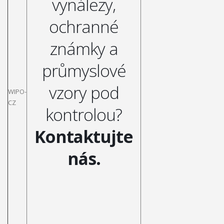
vynálezy,
ochranné
známky a
průmyslové
vzory pod
WIPO-
CZ
kontrolou?
Kontaktujte
nás.