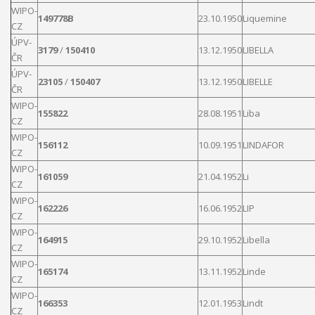
WIPO-
149778B
23.10.1950
Liquemine
CZ
ÚPV-
3179
/
150410
13.12.1950
LIBELLA
ČR
ÚPV-
23105
/
150407
13.12.1950
LIBELLE
ČR
WIPO-
155822
28.08.1951
Liba
CZ
WIPO-
156112
10.09.1951
LINDAFOR
CZ
WIPO-
161059
21.04.1952
Li
CZ
WIPO-
162226
16.06.1952
LIP
CZ
WIPO-
164915
29.10.1952
Libella
CZ
WIPO-
165174
13.11.1952
Linde
CZ
WIPO-
166353
12.01.1953
Lindt
CZ