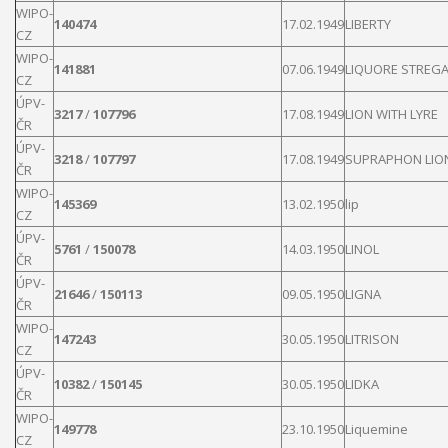
WIPO-
140474
17.02.1949
LIBERTY
CZ
WIPO-
141881
07.06.1949
LIQUORE
STREG
CZ
ÚPV-
3217
/
107796
17.08.1949
LION
WITH LYRE
ČR
ÚPV-
3218
/
107797
17.08.1949
SUPRAPHON
LIO
ČR
WIPO-
145369
13.02.1950
lip
CZ
ÚPV-
5761
/
150078
14.03.1950
LINOL
ČR
ÚPV-
21646
/
150113
09.05.1950
LIGNA
ČR
WIPO-
147243
30.05.1950
LITRISON
CZ
ÚPV-
10382
/
150145
30.05.1950
LIDKA
ČR
WIPO-
149778
23.10.1950
Liquemine
CZ