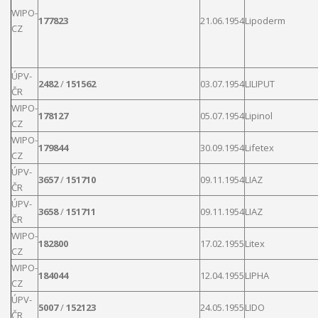
WIPO-
177823
21.06.1954
Lipoderm
CZ
ÚPV-
2482
/
151562
03.07.1954
LILIPUT
ČR
WIPO-
178127
05.07.1954
Lipinol
CZ
WIPO-
179844
30.09.1954
Lifetex
CZ
ÚPV-
3657
/
151710
09.11.1954
LIAZ
ČR
ÚPV-
3658
/
151711
09.11.1954
LIAZ
ČR
WIPO-
182800
17.02.1955
Litex
CZ
WIPO-
184044
12.04.1955
LIPHA
CZ
ÚPV-
5007
/
152123
24.05.1955
LIDO
ČR