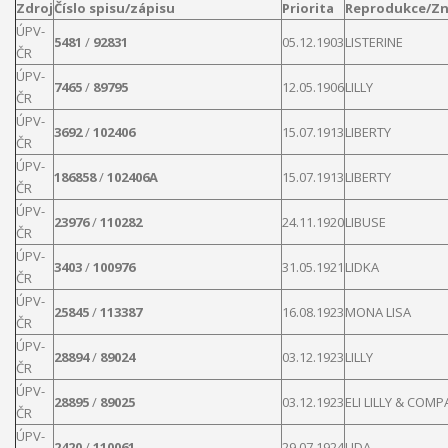
Zdroj
Číslo spisu/zápisu
Priorita
Reprodukce/Zn
ÚPV-
5481
/
92831
05.12.1903
LISTERINE
ČR
ÚPV-
7465
/
89795
12.05.1906
LILLY
ČR
ÚPV-
3692
/
102406
15.07.1913
LIBERTY
ČR
ÚPV-
186858
/
102406A
15.07.1913
LIBERTY
ČR
ÚPV-
23976
/
110282
24.11.1920
LIBUSE
ČR
ÚPV-
3403
/
100976
31.05.1921
LIDKA
ČR
ÚPV-
25845
/
113387
16.08.1923
MONA
LISA
ČR
ÚPV-
28894
/
89024
03.12.1923
LILLY
ČR
ÚPV-
28895
/
89025
03.12.1923
ELI
LILLY
& COMP
ČR
ÚPV-
2420
/
110061
29.07.1924
LIDA