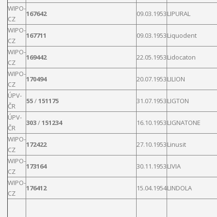
WIPO-
167642
09.03.1953
LIPURAL
CZ
WIPO-
167711
09.03.1953
Liquodent
CZ
WIPO-
169442
22.05.1953
Lidocaton
CZ
WIPO-
170494
20.07.1953
LILION
CZ
ÚPV-
55
/
151175
31.07.1953
LIGTON
ČR
ÚPV-
303
/
151234
16.10.1953
LIGNATONE
ČR
WIPO-
172422
27.10.1953
Linusit
CZ
WIPO-
173164
30.11.1953
LIVIA
CZ
WIPO-
176412
15.04.1954
LINDOLA
CZ