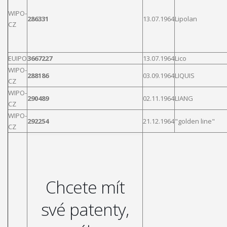
WIPO-
286331
13.07.1964
Lipolan
CZ
EUIPO
3667227
13.07.1964
Lico
WIPO-
288186
03.09.1964
LIQUIS
CZ
WIPO-
290489
02.11.1964
LIANG
CZ
WIPO-
292254
21.12.1964
"golden
line
"
CZ
Chcete mít
své patenty,