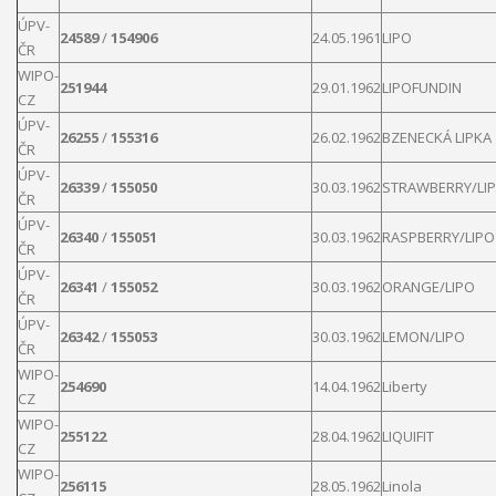
ÚPV-
24589
/
154906
24.05.1961
LIPO
ČR
WIPO-
251944
29.01.1962
LIPOFUNDIN
CZ
ÚPV-
26255
/
155316
26.02.1962
BZENECKÁ
LIPKA
ČR
ÚPV-
26339
/
155050
30.03.1962
STRAWBERRY/
LI
ČR
ÚPV-
26340
/
155051
30.03.1962
RASPBERRY/
LIPO
ČR
ÚPV-
26341
/
155052
30.03.1962
ORANGE/
LIPO
ČR
ÚPV-
26342
/
155053
30.03.1962
LEMON/
LIPO
ČR
WIPO-
254690
14.04.1962
Liberty
CZ
WIPO-
255122
28.04.1962
LIQUIFIT
CZ
WIPO-
256115
28.05.1962
Linola