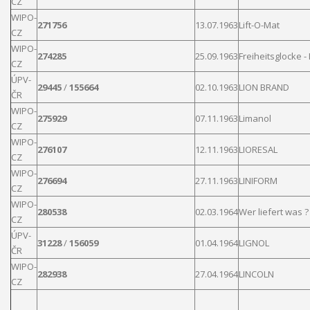
CZ
WIPO-
271756
13.07.1963
Lift
-O-Mat
CZ
WIPO-
274285
25.09.1963
Freiheitsglocke -
CZ
ÚPV-
29445
/
155664
02.10.1963
LION
BRAND
ČR
WIPO-
275929
07.11.1963
Limanol
CZ
WIPO-
276107
12.11.1963
LIORESAL
CZ
WIPO-
276694
27.11.1963
LINIFORM
CZ
WIPO-
280538
02.03.1964
Wer
liefert
was ?
CZ
ÚPV-
31228
/
156059
01.04.1964
LIGNOL
ČR
WIPO-
282938
27.04.1964
LINCOLN
CZ