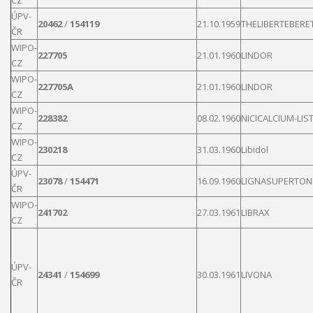
CZ
ÚPV-
20462
/
154119
21.10.1959
THELIBERTEBERE
ČR
WIPO-
227705
21.01.1960
LINDOR
CZ
WIPO-
227705A
21.01.1960
LINDOR
CZ
WIPO-
228382
08.02.1960
NICICALCIUM-
LIS
CZ
WIPO-
230218
31.03.1960
Libidol
CZ
ÚPV-
23078
/
154471
16.09.1960
LIGNASUPERTON
ČR
WIPO-
241702
27.03.1961
LIBRAX
CZ
ÚPV-
24341
/
154699
30.03.1961
LIVONA
ČR