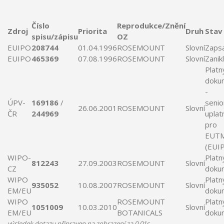
Číslo
Reprodukce/Znění
Zdroj
Priorita
Druh
Stav
spisu/zápisu
OZ
EUIPO
208744
01.04.1996
ROSEMOUNT
Slovní
Zaps
EUIPO
465369
07.08.1996
ROSEMOUNT
Slovní
Zanik
Platn
doku
-
ÚPV-
169186
/
senio
26.06.2001
ROSEMOUNT
Slovní
ČR
244969
uplat
pro
EUT
(EUI
WIPO-
Platn
812243
27.09.2003
ROSEMOUNT
Slovní
CZ
doku
WIPO
Platn
935052
10.08.2007
ROSEMOUNT
Slovní
EM/EU
doku
WIPO
ROSEMOUNT
Platn
1051009
10.03.2010
Slovní
EM/EU
BOTANICALS
doku
výsledek dotazu připraven na zobrazení za 0.01s