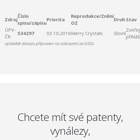
Číslo
Reprodukce/Znění
Zdroj
Priorita
Druh
Stav
spisu/zápisu
OZ
ÚPV-
Zveře
534297
03.10.2016
Merry
Crystals
Slovní
ČR
přihlá
výsledek dotazu připraven na zobrazení za 0.02s
Chcete mít své patenty,
vynálezy,