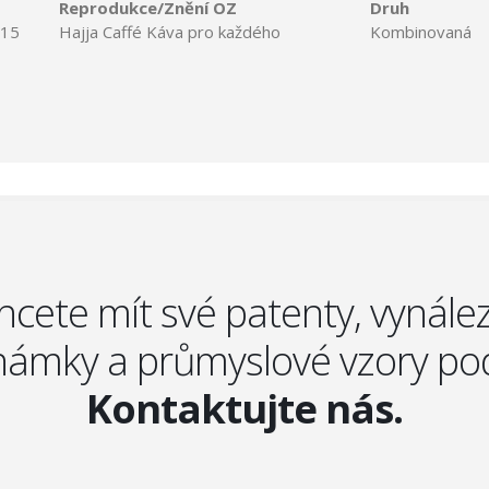
Reprodukce/Znění OZ
Druh
015
Hajja
Caffé
Káva
pro
každého
Kombinovaná
hcete mít své patenty, vynález
ámky a průmyslové vzory po
Kontaktujte nás.