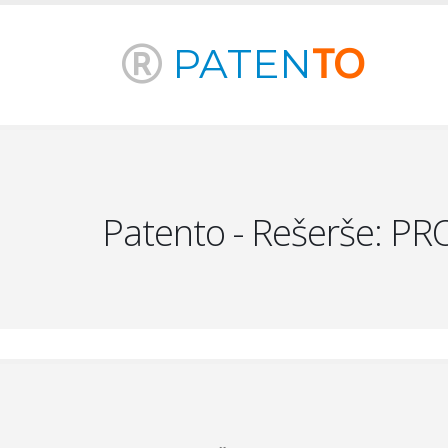
PATEN
TO
Patento - Rešerše: PRO 