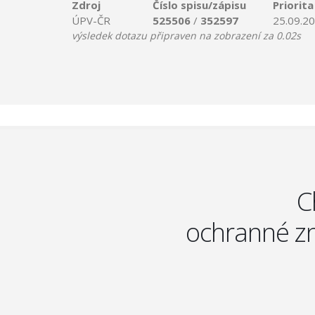
Zdroj
Číslo spisu/zápisu
Priorita
ÚPV-ČR
525506
/
352597
25.09.2
výsledek dotazu připraven na zobrazení za 0.02s
C
ochranné zn