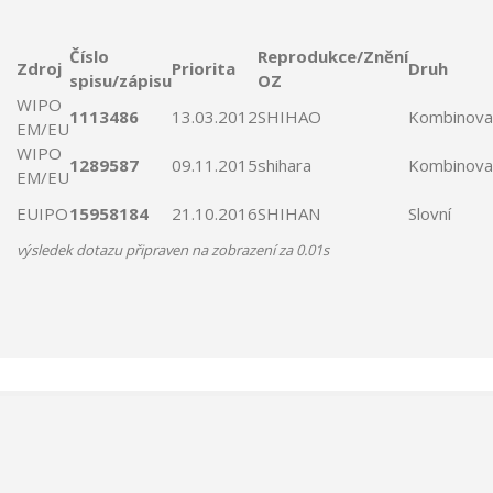
Číslo
Reprodukce/Znění
Zdroj
Priorita
Druh
spisu/zápisu
OZ
WIPO
1113486
13.03.2012
SHIHAO
Kombinova
EM/EU
WIPO
1289587
09.11.2015
shihara
Kombinova
EM/EU
EUIPO
15958184
21.10.2016
SHIHAN
Slovní
výsledek dotazu připraven na zobrazení za 0.01s