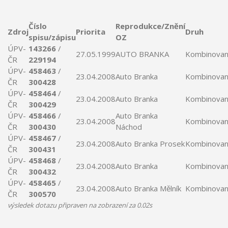
Číslo
Reprodukce/Znění
Zdroj
Priorita
Druh
spisu/zápisu
OZ
ÚPV-
143266
/
27.05.1999
AUTO
BRANKA
Kombinova
ČR
229194
ÚPV-
458463
/
23.04.2008
Auto
Branka
Kombinova
ČR
300428
ÚPV-
458464
/
23.04.2008
Auto
Branka
Kombinova
ČR
300429
ÚPV-
458466
/
Auto
Branka
23.04.2008
Kombinova
ČR
300430
Náchod
ÚPV-
458467
/
23.04.2008
Auto
Branka
Prosek
Kombinova
ČR
300431
ÚPV-
458468
/
23.04.2008
Auto
Branka
Kombinova
ČR
300432
ÚPV-
458465
/
23.04.2008
Auto
Branka
Mělník
Kombinova
ČR
300570
výsledek dotazu připraven na zobrazení za 0.02s