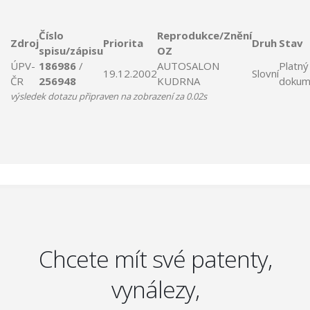
Číslo
Reprodukce/Znění
Zdroj
Priorita
Druh
Stav
spisu/zápisu
OZ
ÚPV-
186986
/
AUTOSALON
Platný
19.12.2002
Slovní
ČR
256948
KUDRNA
dokum
výsledek dotazu připraven na zobrazení za 0.02s
Chcete mít své patenty,
vynálezy,