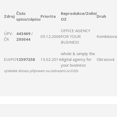
Číslo
Reprodukce/Znění
Zdroj
Priorita
Druh
spisu/zápisu
OZ
OFFICE
AGENCY
ÚPV-
443469
/
05.12.2006
FOR
YOUR
Kombinova
ČR
293044
BUSINESS
whole & simply the
EUIPO
12597258
13.02.2014
digital
agency
for
Obrazová
your
business
výsledek dotazu připraven na zobrazení za 0.02s