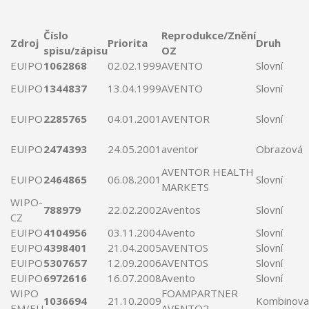
Číslo
Reprodukce/Znění
Zdroj
Priorita
Druh
spisu/zápisu
OZ
EUIPO
1062868
02.02.1999
AVENTO
Slovní
EUIPO
1344837
13.04.1999
AVENTO
Slovní
EUIPO
2285765
04.01.2001
AVENTOR
Slovní
EUIPO
2474393
24.05.2001
aventor
Obrazová
AVENTOR
HEALTH
EUIPO
2464865
06.08.2001
Slovní
MARKETS
WIPO-
788979
22.02.2002
Aventos
Slovní
CZ
EUIPO
4104956
03.11.2004
Avento
Slovní
EUIPO
4398401
21.04.2005
AVENTOS
Slovní
EUIPO
5307657
12.09.2006
AVENTOS
Slovní
EUIPO
6972616
16.07.2008
Avento
Slovní
WIPO
FOAMPARTNER
1036694
21.10.2009
Kombinova
EM/EU
AVENTO2