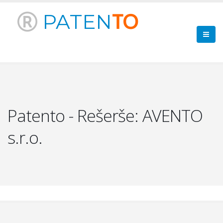
PATEN
TO
Patento - Rešerše: AVENTO
s.r.o.