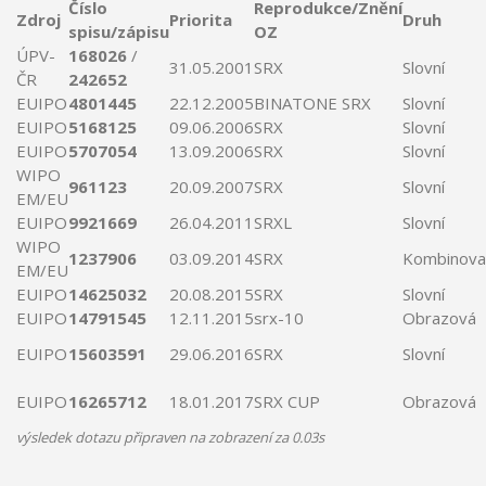
Číslo
Reprodukce/Znění
Zdroj
Priorita
Druh
spisu/zápisu
OZ
ÚPV-
168026
/
31.05.2001
SRX
Slovní
ČR
242652
EUIPO
4801445
22.12.2005
BINATONE
SRX
Slovní
EUIPO
5168125
09.06.2006
SRX
Slovní
EUIPO
5707054
13.09.2006
SRX
Slovní
WIPO
961123
20.09.2007
SRX
Slovní
EM/EU
EUIPO
9921669
26.04.2011
SRXL
Slovní
WIPO
1237906
03.09.2014
SRX
Kombinova
EM/EU
EUIPO
14625032
20.08.2015
SRX
Slovní
EUIPO
14791545
12.11.2015
srx
-10
Obrazová
EUIPO
15603591
29.06.2016
SRX
Slovní
EUIPO
16265712
18.01.2017
SRX
CUP
Obrazová
výsledek dotazu připraven na zobrazení za 0.03s