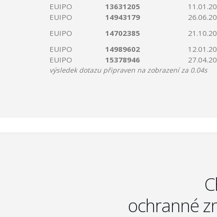
EUIPO
13631205
11.01.2
EUIPO
14943179
26.06.2
EUIPO
14702385
21.10.2
EUIPO
14989602
12.01.2
EUIPO
15378946
27.04.2
výsledek dotazu připraven na zobrazení za 0.04s
C
ochranné zn