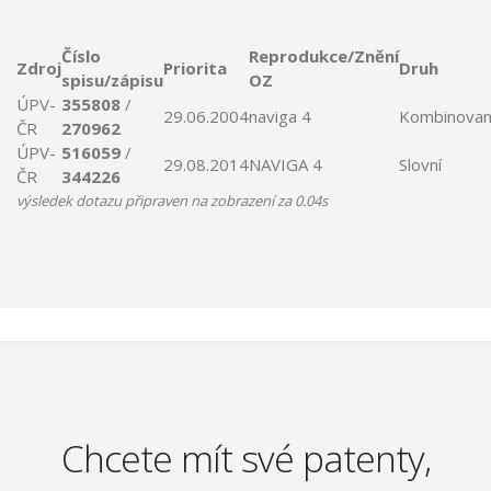
Číslo
Reprodukce/Znění
Zdroj
Priorita
Druh
spisu/zápisu
OZ
ÚPV-
355808
/
29.06.2004
naviga
4
Kombinova
ČR
270962
ÚPV-
516059
/
29.08.2014
NAVIGA
4
Slovní
ČR
344226
výsledek dotazu připraven na zobrazení za 0.04s
Chcete mít své patenty,