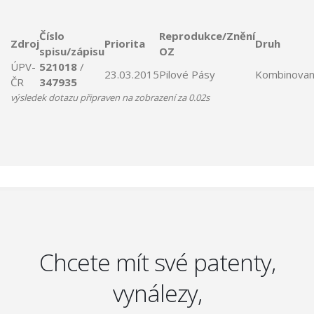
Číslo
Reprodukce/Znění
Zdroj
Priorita
Druh
spisu/zápisu
OZ
ÚPV-
521018
/
23.03.2015
Pilové
Pásy
Kombinova
ČR
347935
výsledek dotazu připraven na zobrazení za 0.02s
Chcete mít své patenty,
vynálezy,