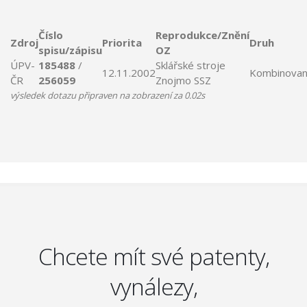
Číslo
Reprodukce/Znění
Zdroj
Priorita
Druh
spisu/zápisu
OZ
ÚPV-
185488
/
Sklářské
stroje
12.11.2002
Kombinova
ČR
256059
Znojmo
SSZ
výsledek dotazu připraven na zobrazení za 0.02s
Chcete mít své patenty,
vynálezy,