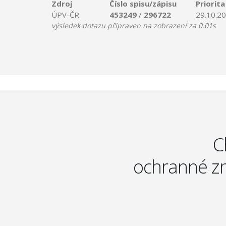
Zdroj
Číslo spisu/zápisu
Priorita
ÚPV-ČR
453249
/
296722
29.10.2
výsledek dotazu připraven na zobrazení za 0.01s
C
ochranné zn