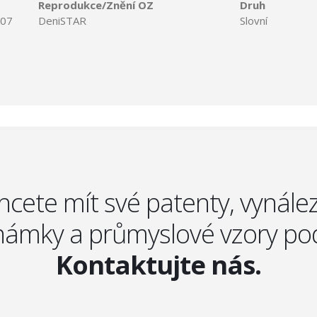
Reprodukce/Znění OZ
Druh
007
DeniSTAR
Slovní
hcete mít své patenty, vynález
ámky a průmyslové vzory po
Kontaktujte nás.