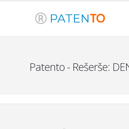
PATEN
TO
Patento - Rešerše: DEN