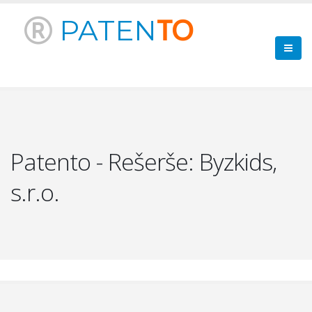
PATEN
TO
Patento - Rešerše: Byzkids,
s.r.o.