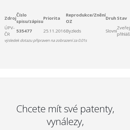
Číslo
Reprodukce/Znění
Zdroj
Priorita
Druh
Stav
spisu/zápisu
OZ
ÚPV-
Zveře
535477
25.11.2016
Byzkids
Slovní
ČR
přihlá
výsledek dotazu připraven na zobrazení za 0.01s
Chcete mít své patenty,
vynálezy,