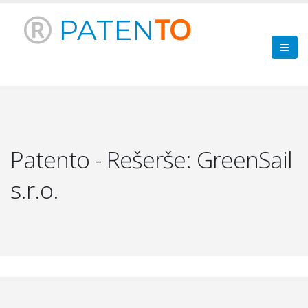
PATEN
TO
Patento - Rešerše: GreenSail
s.r.o.