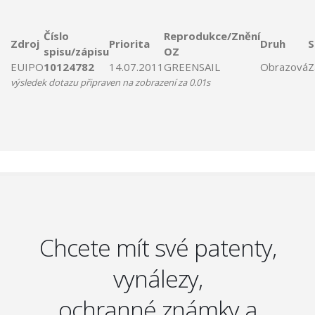
Číslo
Reprodukce/Znění
Zdroj
Priorita
Druh
S
spisu/zápisu
OZ
EUIPO
10124782
14.07.2011
GREENSAIL
Obrazová
Z
výsledek dotazu připraven na zobrazení za 0.01s
Chcete mít své patenty,
vynálezy,
ochranné známky a