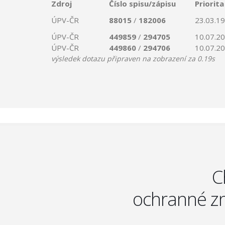
Zdroj
Číslo spisu/zápisu
Priorita
ÚPV-ČR
88015
/
182006
23.03.1
ÚPV-ČR
449859
/
294705
10.07.2
ÚPV-ČR
449860
/
294706
10.07.2
výsledek dotazu připraven na zobrazení za 0.19s
C
ochranné zn