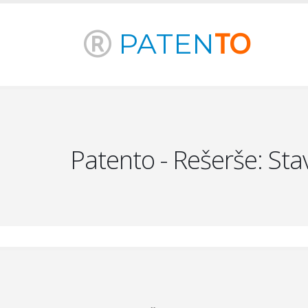
PATEN
TO
Patento - Rešerše: Stavb