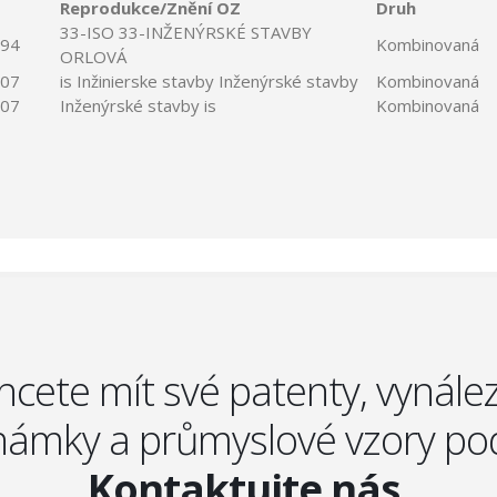
Reprodukce/Znění OZ
Druh
33-
ISO
33-INŽENÝRSKÉ
STAVBY
994
Kombinovaná
ORLOVÁ
007
is
Inžinierske
stavby
Inženýrské
stavby
Kombinovaná
007
Inženýrské
stavby
is
Kombinovaná
hcete mít své patenty, vynález
ámky a průmyslové vzory po
Kontaktujte nás.